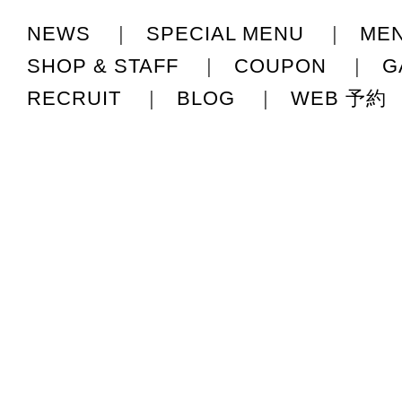
NEWS
|
SPECIAL MENU
|
ME
SHOP & STAFF
|
COUPON
|
G
RECRUIT
|
BLOG
|
WEB 予約