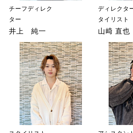
チーフディレク
ディレクタ
ター
タイリスト
井上 純一
山﨑 直也