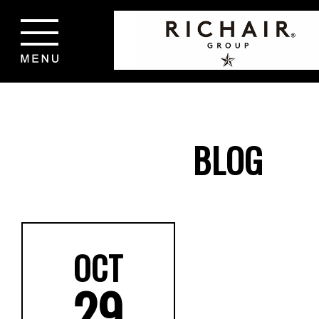
BLOG
OCT
29