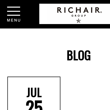
BLOG
JUL
25